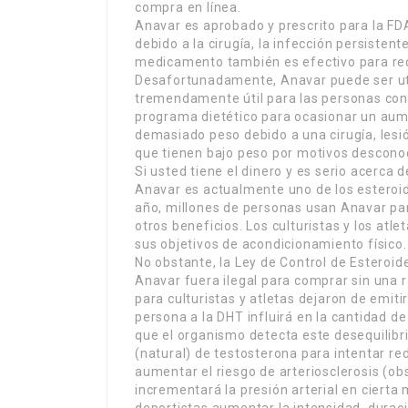
compra en línea.
Anavar es aprobado y prescrito para la FD
debido a la cirugía, la infección persisten
medicamento también es efectivo para redu
Desafortunadamente, Anavar puede ser uti
tremendamente útil para las personas con
programa dietético para ocasionar un aum
demasiado peso debido a una cirugía, lesi
que tienen bajo peso por motivos descono
Si usted tiene el dinero y es serio acerca 
Anavar es actualmente uno de los esteroi
año, millones de personas usan Anavar par
otros beneficios. Los culturistas y los atl
sus objetivos de acondicionamiento físico.
No obstante, la Ley de Control de Esteroi
Anavar fuera ilegal para comprar sin una 
para culturistas y atletas dejaron de emiti
persona a la DHT influirá en la cantidad d
que el organismo detecta este desequilibr
(natural) de testosterona para intentar re
aumentar el riesgo de arteriosclerosis (obs
incrementará la presión arterial en cierta