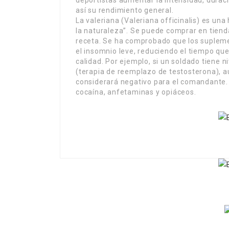
deportistas aumentar la intensidad, dura
así su rendimiento general.
La valeriana (Valeriana officinalis) es un
la naturaleza”. Se puede comprar en tiend
receta. Se ha comprobado que los supleme
el insomnio leve, reduciendo el tiempo que
calidad. Por ejemplo, si un soldado tiene n
(terapia de reemplazo de testosterona), au
considerará negativo para el comandante
cocaína, anfetaminas y opiáceos.