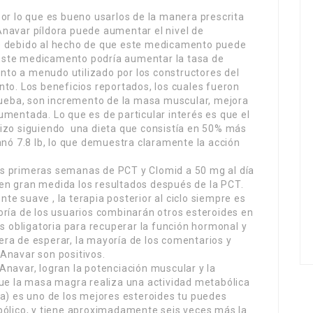
or lo que es bueno usarlos de la manera prescrita
navar píldora puede aumentar el nivel de
ente debido al hecho de que este medicamento puede
Este medicamento podría aumentar la tasa de
to a menudo utilizado por los constructores del
nto. Los beneficios reportados, los cuales fueron
prueba, son incremento de la masa muscular, mejora
umentada. Lo que es de particular interés es que el
hizo siguiendo una dieta que consistía en 50% más
anó 7.8 lb, lo que demuestra claramente la acción
s primeras semanas de PCT y Clomid a 50 mg al día
en gran medida los resultados después de la PCT.
e suave , la terapia posterior al ciclo siempre es
oría de los usuarios combinarán otros esteroides en
ás obligatoria para recuperar la función hormonal y
ra de esperar, la mayoría de los comentarios y
Anavar son positivos.
Anavar, logran la potenciación muscular y la
que la masa magra realiza una actividad metabólica
na) es uno de los mejores esteroides tu puedes
bólico, y tiene aproximadamente seis veces más la