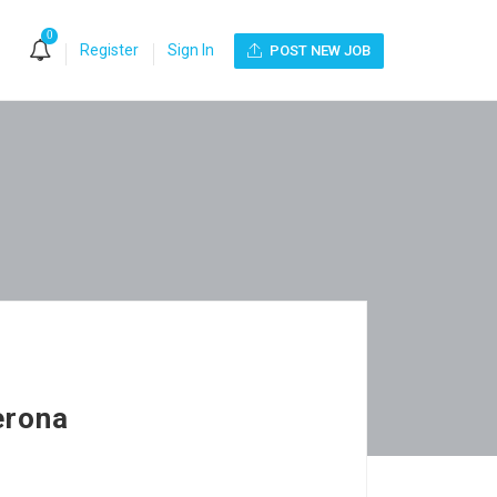
0
Register
Sign In
POST NEW JOB
erona