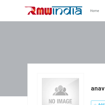
Home
anav
Add 