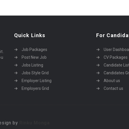
Quick Links
For Candida
Job Packages
User Dashboa
it.
ou
Post New Job
CV Packages
Jobs Listing
Candidate Lis
Jobs Style Grid
Candidates Gr
Employer Listing
About us
Employers Grid
Contact us
Design by
Rinku Monga