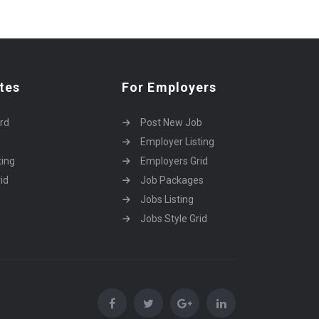
tes
For Employers
rd
Post New Job
Employer Listing
ting
Employers Grid
id
Job Packages
Jobs Listing
Jobs Style Grid