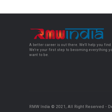
A better career is out there. We’ll help you find 
We’re your first step to becoming everything y
want to be.
RMW India © 2021, All Right Reserved - 