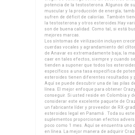
potencia de la testosterona. Algunos de s
muscular y la producción de energía; tamb
sufren de déficit de calorías. También t
la testosterona y otros esteroides.Hay var
son de buena calidad. Como tal, si está b
mejores marcas.
Los síntomas de virilización incluyen creci
cuerdas vocales y agrandamiento del clítor
de Anavar es extremadamente baja; la ma
caer en tales efectos, siempre y cuando
tienden a suponer que todos los esteroide
específicos a una tasa específica de potenc
esteroides tienen diferentes resultados y 
Aquí se puede descubrir una de las pilas 
línea. El mejor enfoque para obtener Crazy
conseguir. Si usted reside en Colombia y
considerar este excelente paquete de Craz
un fabricante líder y proveedor de RX-gra
esteroides legal en Panamá . Toda su ester
suplementos proporcionan efectos adversos
poco como 1 mes. Aquí se encuentra uno de
en línea. La mejor manera de adquirir Craz