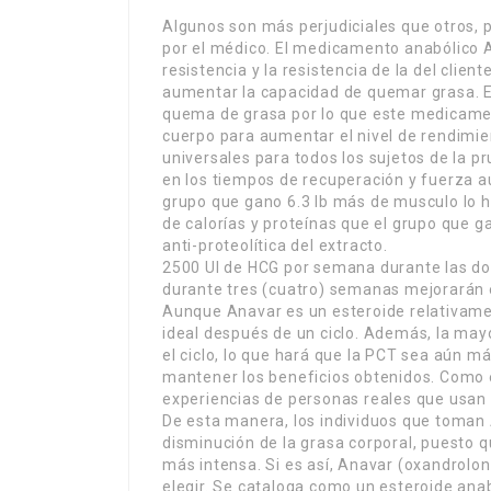
Algunos son más perjudiciales que otros, p
por el médico. El medicamento anabólico A
resistencia y la resistencia de la del cli
aumentar la capacidad de quemar grasa. 
quema de grasa por lo que este medicamen
cuerpo para aumentar el nivel de rendimie
universales para todos los sujetos de la 
en los tiempos de recuperación y fuerza a
grupo que gano 6.3 lb más de musculo lo 
de calorías y proteínas que el grupo que g
anti-proteolítica del extracto.
2500 UI de HCG por semana durante las do
durante tres (cuatro) semanas mejorarán 
Aunque Anavar es un esteroide relativament
ideal después de un ciclo. Además, la may
el ciclo, lo que hará que la PCT sea aún m
mantener los beneficios obtenidos. Como e
experiencias de personas reales que usan 
De esta manera, los individuos que toman 
disminución de la grasa corporal, puesto 
más intensa. Si es así, Anavar (oxandrolo
elegir. Se cataloga como un esteroide ana