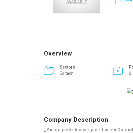
Overview
Sectors
P
Ed tech
0
Company Description
¿Puedo pedir Anavar pastillas en Colom