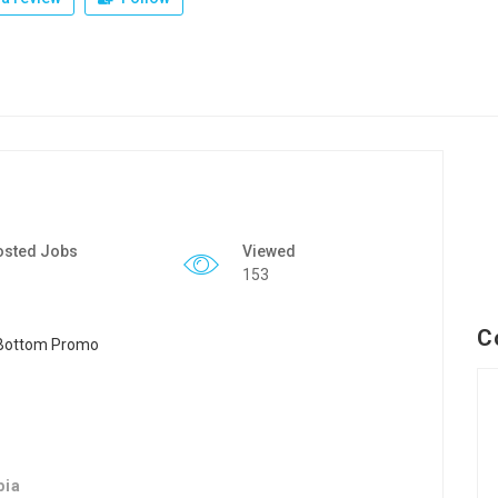
osted Jobs
Viewed
153
C
bia