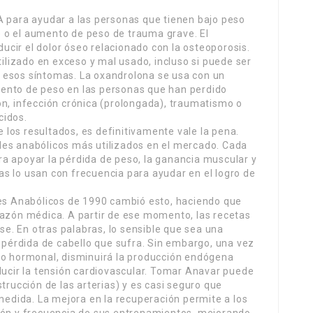
A para ayudar a las personas que tienen bajo peso
te o el aumento de peso de trauma grave. El
cir el dolor óseo relacionado con la osteoporosis.
lizado en exceso y mal usado, incluso si puede ser
 esos síntomas. La oxandrolona se usa con un
ento de peso en las personas que han perdido
ón, infección crónica (prolongada), traumatismo o
cidos.
de los resultados, es definitivamente vale la pena.
des anabólicos más utilizados en el mercado. Cada
a apoyar la pérdida de peso, la ganancia muscular y
etas lo usan con frecuencia para ayudar en el logro de
des Anabólicos de 1990 cambió esto, haciendo que
razón médica. A partir de ese momento, las recetas
rse. En otras palabras, lo sensible que sea una
e pérdida de cabello que sufra. Sin embargo, una vez
io hormonal, disminuirá la producción endógena
ducir la tensión cardiovascular. Tomar Anavar puede
trucción de las arterias) y es casi seguro que
 medida. La mejora en la recuperación permite a los